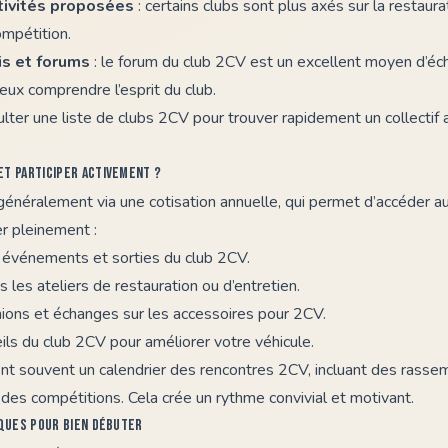
tivités proposées
: certains clubs sont plus axés sur la restaura
ompétition.
is et forums
: le forum du club 2CV est un excellent moyen d’é
ux comprendre l’esprit du club.
ulter une
liste de clubs 2CV
pour trouver rapidement un collectif 
et participer activement ?
 généralement via une cotisation annuelle, qui permet d’accéder 
er pleinement :
x événements et sorties du club 2CV.
les ateliers de restauration ou d’entretien.
nions et échanges sur les accessoires pour 2CV.
ils du club 2CV pour améliorer votre véhicule.
ent souvent un calendrier des rencontres 2CV, incluant des rass
 des compétitions. Cela crée un rythme convivial et motivant.
iques pour bien débuter