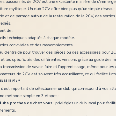
 des passionnés de 2CV
est une excellente manière de s’immerger
iture mythique. Un club 2CV offre bien plus qu’un simple réseau : c
ide et de partage autour de la restauration de la 2CV, des sortie
édiés.
ent de :
seils techniques adaptés à chaque modèle.
orties conviviales et des rassemblements.
u d’entraide pour trouver des pièces ou des accessoires pour 2C
re et les spécificités des différentes versions grâce au guide des
la transmission de savoir-faire et l’apprentissage, même pour les
teurs de 2CV est souvent très accueillante, ce qui facilite l’int
on club 2CV ?
 il est important de sélectionner un club qui correspond à vos att
i une méthode simple en 3 étapes :
clubs proches de chez vous
: privilégiez un club local pour facilit
énements.