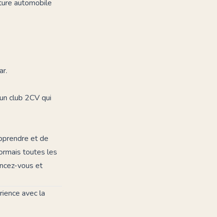
lture automobile
ar.
 un club 2CV
qui
apprendre et de
ormais toutes les
ancez-vous et
rience avec la