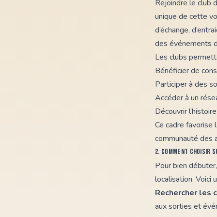
Rejoindre
le club
unique de cette vo
d’échange, d’entra
des événements d
Les clubs permett
Bénéficier de con
Participer à des s
Accéder à un résea
Découvrir l’histoi
Ce cadre favorise 
communauté des ama
2. Comment choisir s
Pour bien débuter,
localisation. Voic
Rechercher les 
aux sorties et év