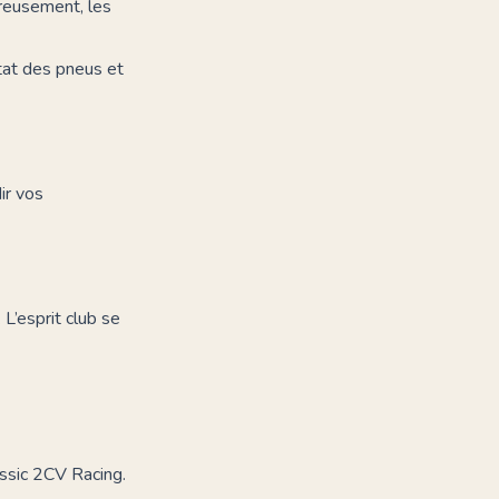
reusement, les
état des pneus et
ir vos
L’esprit club se
ssic 2CV Racing
.