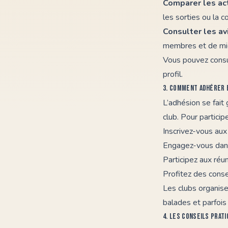
Comparer les ac
les sorties ou la c
Consulter les av
membres et de mie
Vous pouvez cons
profil.
3. Comment adhérer 
L’adhésion se fait
club. Pour particip
Inscrivez-vous au
Engagez-vous dans 
Participez aux réu
Profitez des conse
Les clubs organis
balades et parfois
4. Les conseils prat