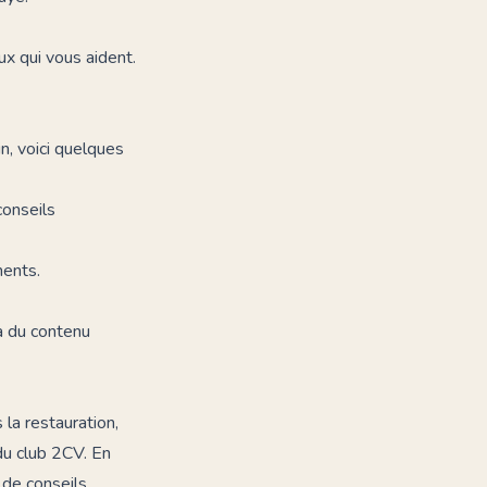
x qui vous aident.
n, voici quelques
conseils
ents.
 à du contenu
 la restauration,
du club 2CV. En
 de conseils