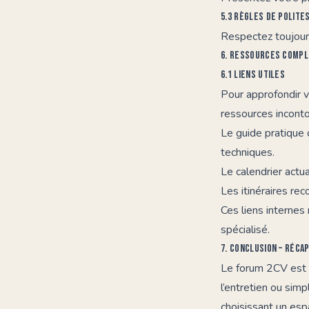
5.3 Règles de polite
Respectez toujours
6. Ressources complé
6.1 Liens utiles
Pour approfondir 
ressources inconto
Le guide pratique 
techniques.
Le calendrier actu
Les itinéraires r
Ces liens internes 
spécialisé.
7. Conclusion – récap
Le
forum 2CV
est 
l’entretien ou si
choisissant un es