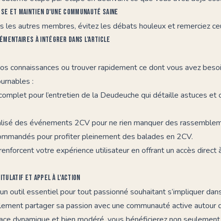
sse et maintien d'une communauté saine
 les autres membres, évitez les débats houleux et remerciez ceu
mentaires à intégrer dans l’article
vos connaissances ou trouver rapidement ce dont vous avez besoi
urnables :
complet pour l’
entretien de la Deudeuche
qui détaille astuces et 
alisé des
événements 2CV
pour ne rien manquer des rassemblem
ecommandés pour profiter pleinement des
balades en 2CV
.
renforcent votre expérience utilisateur en offrant un accès direct
itulatif et appel à l'action
un outil essentiel pour tout passionné souhaitant s’impliquer dans
mplement partager sa passion avec une communauté active autour 
pace dynamique et bien modéré, vous bénéficierez non seulement