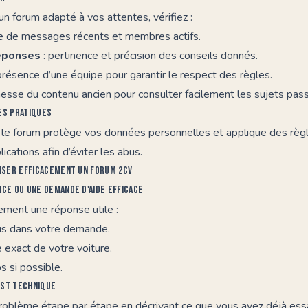
un forum adapté à vos attentes, vérifiez :
e de messages récents et membres actifs.
réponses
: pertinence et précision des conseils donnés.
présence d’une équipe pour garantir le respect des règles.
chesse du contenu ancien pour consulter facilement les sujets pas
es pratiques
le forum protège vos données personnelles et applique des règl
ications afin d’éviter les abus.
liser efficacement un forum 2CV
nce ou une demande d'aide efficace
ement une réponse utile :
cis dans votre demande.
 exact de votre voiture.
 si possible.
ost technique
roblème étape par étape en décrivant ce que vous avez déjà ess