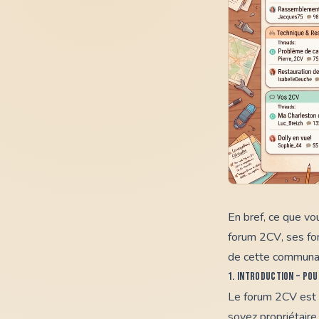
En bref, ce que vou
forum 2CV
, ses f
de cette communau
1. Introduction – po
Le
forum 2CV
est 
soyez propriétaire