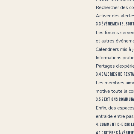
Rechercher des co
Activer des alerte
3.3 Événements, sort
Les forums serven
et autres événemen
Calendriers mis à 
Informations prati
Partages d’expéri
3.4 Galeries de rest
Les membres aiment
motive toute la c
3.5 Sections commun
Enfin, des espace
entraide entre pas
4. Comment choisir l
4.1 Critères à vérifi