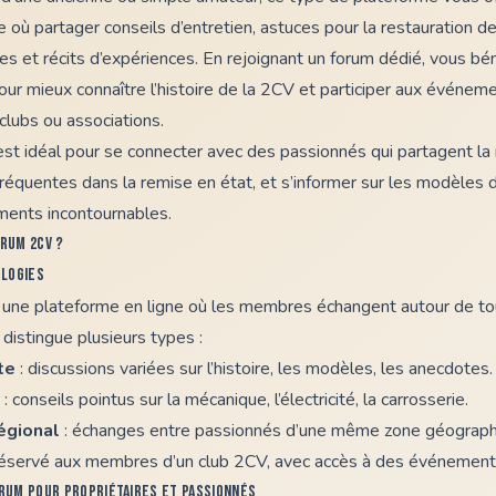
où partager conseils d’entretien, astuces pour la restauration d
s et récits d’expériences. En rejoignant un forum dédié, vous bén
our mieux connaître l’histoire de la 2CV et participer aux événe
clubs ou associations.
est idéal pour se connecter avec des passionnés qui partagent l
 fréquentes dans la remise en état, et s’informer sur les modèles
ments incontournables.
orum 2CV ?
ologies
une plateforme en ligne où les membres échangent autour de tou
 distingue plusieurs types :
te
: discussions variées sur l’histoire, les modèles, les anecdotes.
: conseils pointus sur la mécanique, l’électricité, la carrosserie.
égional
: échanges entre passionnés d’une même zone géograph
réservé aux membres d’un club 2CV, avec accès à des événements
orum pour propriétaires et passionnés