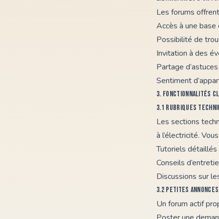
Les forums offrent
Accès à une base d
Possibilité de tro
Invitation à des é
Partage d’astuces 
Sentiment d’appar
3. Fonctionnalités c
3.1 Rubriques techn
Les sections techn
à l’électricité. Vou
Tutoriels détaillés
Conseils d’entreti
Discussions sur le
3.2 Petites annonces
Un forum actif pr
Poster une demand