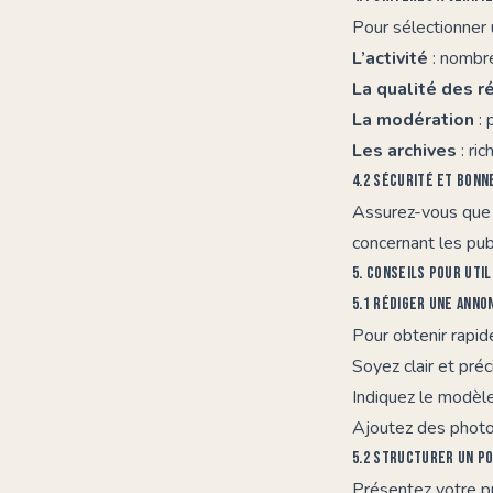
Pour sélectionner 
L’activité
: nombr
La qualité des 
La modération
: 
Les archives
: ri
4.2 Sécurité et bonn
Assurez-vous que 
concernant les publ
5. Conseils pour uti
5.1 Rédiger une anno
Pour obtenir rapid
Soyez clair et pré
Indiquez le modèle
Ajoutez des photos
5.2 Structurer un p
Présentez votre p