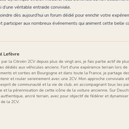
 d’une véritable entraide conviviale.
joindre dès aujourd’hui un forum dédié pour enrichir votre expérie
et participer aux nombreux événements qui animent cette belle 
l Lefèvre
par la Citroën 2CV depuis plus de vingt ans, je fais partie actif de plu
es dédiés aux véhicules anciens. Fort d'une expérience terrain lors d
ments et sorties en Bourgogne et dans toute la France, je partage des
etenir et rouler sereinement avec une 2CV. Mon approche conviviale et
 l'esprit de communauté et la vie de club, en accompagnant tous les p
 et la pérennisation de cette icône de la voiture ancienne. Sur Deuch'
 authentique, ancré terrain, avec pour objectif de fédérer et dynamis
de la 2CV.