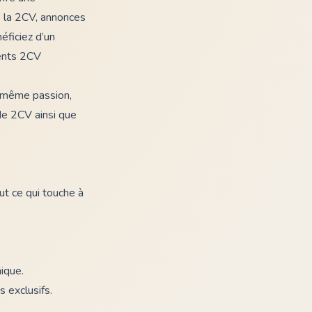
e la 2CV, annonces
éficiez d’un
ments 2CV
a même passion,
 de 2CV ainsi que
t ce qui touche à
ique.
 exclusifs.