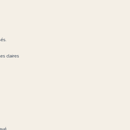
sés.
es claires
ayé.