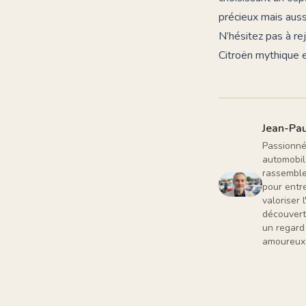
précieux mais aussi
N’hésitez pas à re
Citroën mythique 
Jean-Pau
Passionné 
automobil
rassemble
pour entr
valoriser
découverte
un regard
amoureux 