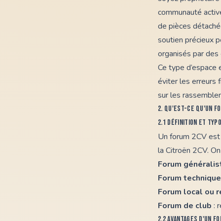
communauté active 
de pièces détachée
soutien précieux p
organisés par des 
Ce type d’espace 
éviter les erreurs
sur les rassemble
2. Qu'est-ce qu'un f
2.1 Définition et typ
Un
forum 2CV
est 
la Citroën 2CV. On
Forum généralis
Forum technique
Forum local ou r
Forum de club
: 
2.2 Avantages d'un f