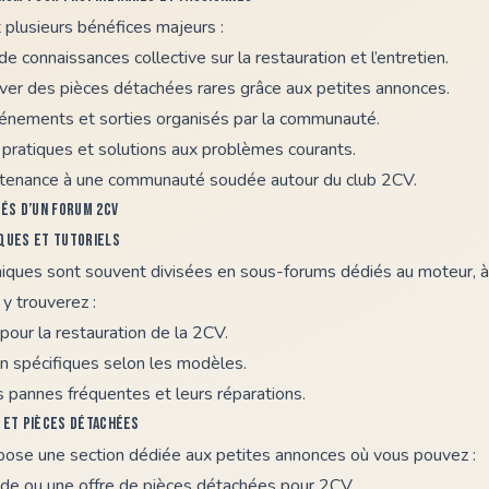
 plusieurs bénéfices majeurs :
e connaissances collective sur la restauration et l’entretien.
uver des pièces détachées rares grâce aux petites annonces.
vénements et sorties organisés par la communauté.
pratiques et solutions aux problèmes courants.
tenance à une communauté soudée autour du club 2CV.
lés d’un forum 2CV
iques et tutoriels
iques sont souvent divisées en sous-forums dédiés au moteur, à 
s y trouverez :
 pour la restauration de la 2CV.
en spécifiques selon les modèles.
s pannes fréquentes et leurs réparations.
 et pièces détachées
opose une section dédiée aux petites annonces où vous pouvez :
e ou une offre de pièces détachées pour 2CV.